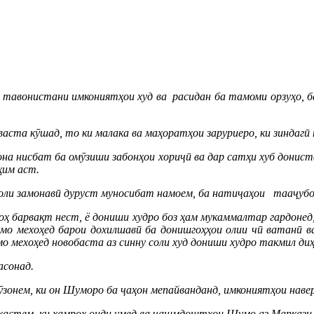
тавонистани имкониятҳои худ ва расидан ба тамоми орзуҳо, ба
васта кӯшад, то ки малака ва маҳоратҳои заруриеро, ки зиндагӣ 
на нисбат ба омӯзиши забонҳои хориҷӣ ва дар сатҳи хуб донис
ҳим аст.
ъоли замонавӣ дуруст муносибат намоем, ба натиҷаҳои тааҷубо
гоҳ барвақт нест, ё дониши худро боз ҳам мукаммалтар гардоне
умо мехоҳед барои дохилшавӣ ба донишгоҳҳои олии чӣ ватанӣ в
о мехоҳед новобаста аз синну соли худ дониши худро такмил ди
асонад.
ӯзонем, ки он Шуморо ба ҷаҳон мепайванданд, имкониятҳои наве
ҳастем, ки ҳамроҳ оиди умед ва чашмдоштҳои Шумо аз Марказ