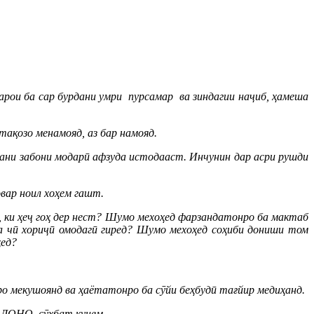
рои ба сар бурдани умри пурсамар ва зиндагии наҷиб, ҳамеша
тақозо менамояд, аз бар намояд.
тани забони модарӣ афзуда истодааст. Инчунин дар асри рушди
вар ноил хоҳем гашт.
д, ки ҳеҷ гоҳ дер нест? Шумо мехоҳед фарзандатонро ба мактаб
а чӣ хориҷӣ омодагӣ гиред? Шумо мехоҳед соҳиби дониши том
ҳед?
ро мекушоянд ва ҳаётатонро ба сӯйи беҳбудӣ тағйир медиҳанд.
и ДОНО сӯхбат кунем.