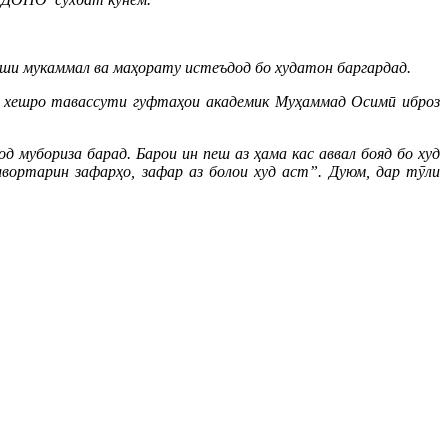
иши мукаммал ва маҳорату истеъдод бо худатон баргардад.
ои хешро тавассути гуфтаҳои академик Муҳаммад Осимӣ иброз
д мубориза барад. Барои ин пеш аз ҳама кас аввал бояд бо худ
вортарин зафарҳо, зафар аз болои худ аст”. Дуюм, дар тӯли