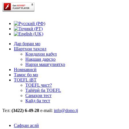
Дар бораи мо
Шартҳои таҳсил
Қоидаҳои қабул
Нақшаи дарсҳо
Нархи машғулиятҳо
Номнависӣ
Тамос бо мо
TOEFL iBT
TOEFL чист?
Тайёрӣ ба TOEFL
Санаҳои тест
Қайд ба тест
Тел:
(3422) 6-49-28
e-mail:
info@dono.tj
Сафҳаи аслӣ